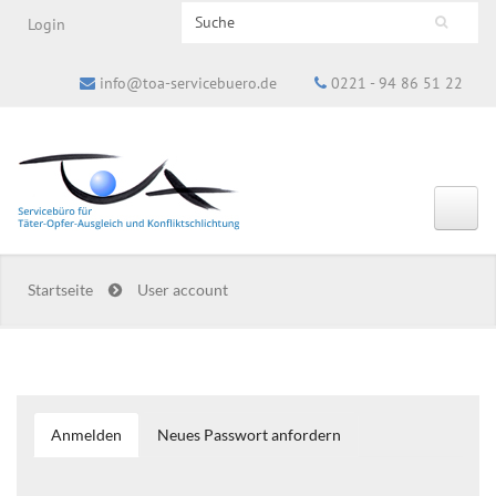
Search this site
Login
Suchformular
info@toa-servicebuero.de
0221 - 94 86 51 22
Startseite
User account
Anmelden
(aktiver
Neues Passwort anfordern
Haupt-Reiter
Reiter)