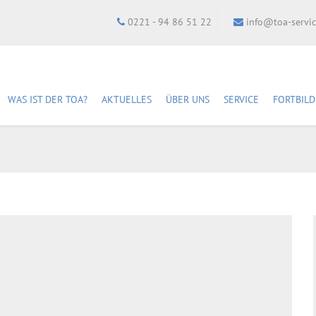
0221 - 94 86 51 22
info@toa-servi
WAS IST DER TOA?
AKTUELLES
ÜBER UNS
SERVICE
FORTBIL
Newsletter abonnieren
Geschichte
Fachstellen
Fortbi
Kampagne 2024: 30
Mitarbeiter:innen
Bibliothek
Semina
Jahre § 46a StGB
DBH-Fachverband e. V.
Mediathek
Anfahr
Unser Leitbild
Shop