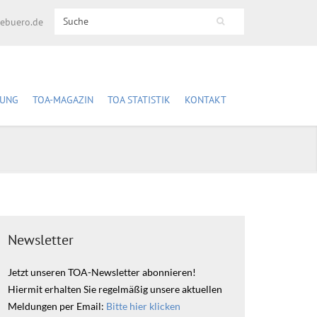
Search this site
cebuero.de
Suchformular
DUNG
TOA-MAGAZIN
TOA STATISTIK
KONTAKT
ldung
TOA-Magazine (Archiv)
Fachstellensuche
Anmeldung
Im Überblick
re und Fachtage
Zeitschriftenabonnement
Fachstelle eintragen
Anmeldung
Datenerfassung &
Datenschutz
t mit der Bahn
Verträge hier kündigen
Aktuelle Auswertung
Newsletter
Jetzt unseren TOA-Newsletter abonnieren!
Hiermit erhalten Sie regelmäßig unsere aktuellen
Meldungen per Email:
Bitte hier klicken