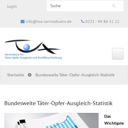
Search this site
Login
Suchformular
info@toa-servicebuero.de
0221 - 94 86 51 22
Startseite
Bundesweite Täter-Opfer-Ausgleich-Statistik
Bundesweite Täter-Opfer-Ausgleich-Statistik
Das
127542043_tadamichi_lizenz_klein.jpeg
Wichtigste