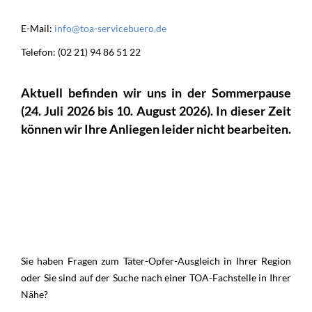
E-Mail:
info@toa-servicebuero.de
Telefon: (02 21) 94 86 51 22
Aktuell befinden wir uns in der Sommerpause
(24. Juli 2026 bis 10. August 2026). In dieser Zeit
können wir Ihre Anliegen leider nicht bearbeiten.
Unsere Sprechstunden sind: montags, dienstags und
donnerstags
jeweils von 9:00 bis 12:00 Uhr.
Falls Sie uns nicht direkt erreichen
, hinterlassen Sie uns bitte
eine kurze Nachricht mit Ihrem Namen und Ihrem Anliegen
auf der Voicemail, dann rufen wir Sie zeitnah zurück.
Sie haben Fragen zum Täter-Opfer-Ausgleich in Ihrer Region
oder Sie sind auf der Suche nach einer TOA-Fachstelle in Ihrer
Nähe?