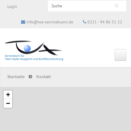
Search this site
Login
Suchformular
info@toa-servicebuero.de
0221 - 94 86 51 22
Startseite
Kontakt
+
−