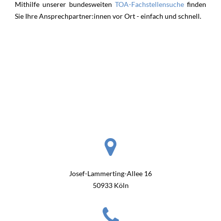
Mithilfe unserer bundesweiten
TOA-Fachstellensuche
finden
Sie Ihre Ansprechpartner:innen vor Ort - einfach und schnell.
Telefonische Sprechzeiten:
Montag 9:00 - 12:00.
Mittwoch 9:00 - 12:00.
Donnerstag 9:00 - 12:00.
Kontaktformular
Josef-Lammerting-Allee 16
50933 Köln