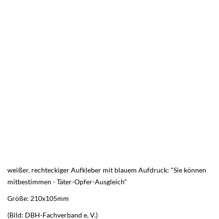
weißer, rechteckiger Aufkleber mit blauem Aufdruck: "Sie können
mitbestimmen - Täter-Opfer-Ausgleich"
Größe: 210x105mm
(Bild: DBH-Fachverband e. V.)