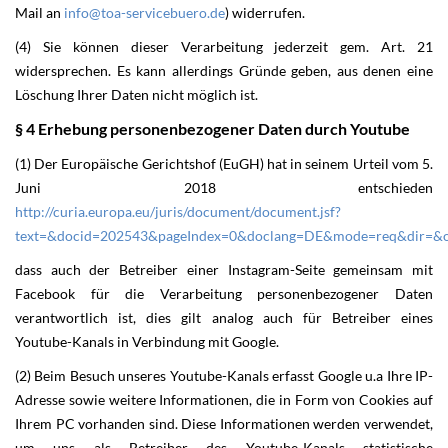
Mail an
info@toa-servicebuero.de
) widerrufen.
(4) Sie können dieser Verarbeitung jederzeit gem. Art. 21
widersprechen. Es kann allerdings Gründe geben, aus denen eine
Löschung Ihrer Daten nicht möglich ist.
§ 4 Erhebung personenbezogener Daten durch Youtube
(1) Der Europäische Gerichtshof (EuGH) hat in seinem Urteil vom 5.
Juni 2018 entschieden
http://curia.europa.eu/juris/document/document.jsf?
text=&docid=202543&pageIndex=0&doclang=DE&mode=req&dir=&o
dass auch der Betreiber einer Instagram-Seite gemeinsam mit
Facebook für die Verarbeitung personenbezogener Daten
verantwortlich ist, dies gilt analog auch für Betreiber eines
Youtube-Kanals in Verbindung mit Google.
(2) Beim Besuch unseres Youtube-Kanals erfasst Google u.a Ihre IP-
Adresse sowie weitere Informationen, die in Form von Cookies auf
Ihrem PC vorhanden sind. Diese Informationen werden verwendet,
um uns als Betreiber des Youtube-Kanals statistische