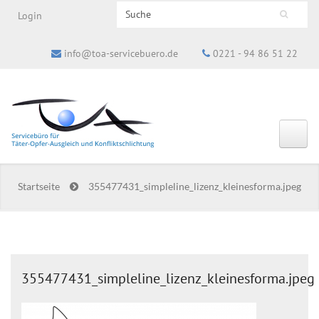
Search this site
Login
Suchformular
info@toa-servicebuero.de
0221 - 94 86 51 22
Startseite
355477431_simpleline_lizenz_kleinesforma.jpeg
355477431_simpleline_lizenz_kleinesforma.jpeg