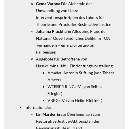
Gema Varona
Die Alchemie der
Umwandlung von Hass:
Interventionsprinzipien des Labors für
Theorie und Praxis der Restorative Justice
Johanna Plückhahn
Alles eine Frage der
Haltung? Queerfeindliches Delikt im TOA
verhandeln – eine Erörterung am
Fallbeispiel
Angebote für Betroffene von
Hasskriminalität – Einrichtungsvorstellung:
Amadeu Antonio Stiftung (von Tahera
Ameer)
WEISSER RING e.V. (von Selina
Stiegler)
VBRG e.V. (von Heike Kleffner)
Internationales
Ian Marder
Erste Überlegungen zum
Restorative Justice-Aktionsplan der
Bewährungshilfe in Irland