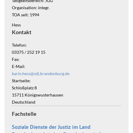
Tätigkeitsbereich: JGG
Organisation: integr.
TOA seit: 1994
Hess
Kontakt
Telefon:
03375 / 252 19 15
Fax:
E-Mail:
karin.hess@sdj.brandenburg.de
Startseite:
Schloßplatz 8
15711
Königswusterhausen
Deutschland
Fachstelle
Soziale Dienste der Justiz im Land