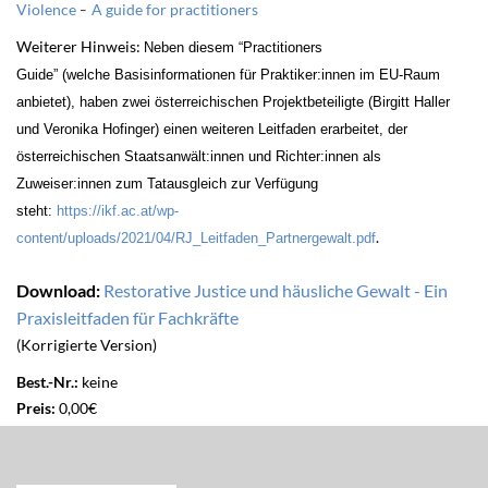
Violence
-
A guide for practitioners
Weiterer Hinweis:
Neben diesem “Practitioners
Guide” (welche Basisinformationen für Praktiker:innen im EU-Raum
anbietet), haben zwei österreichischen Projektbeteiligte (Birgitt Haller
und Veronika Hofinger) einen weiteren Leitfaden erarbeitet, der
österreichischen Staatsanwält:innen und Richter:innen als
Zuweiser:innen zum Tatausgleich zur Verfügung
steht:
https://ikf.ac.at/wp-
.
content/uploads/2021/04/RJ_Leitfaden_Partnergewalt.pdf
Download:
Restorative Justice und häusliche Gewalt - Ein
Praxisleitfaden für Fachkräfte
(Korrigierte Version)
Best.-Nr.:
keine
Preis:
0,00€