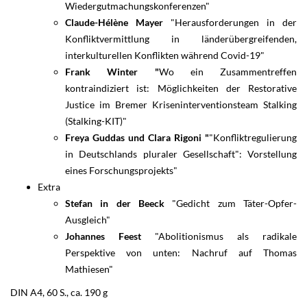
Wiedergutmachungskonferenzen"
Claude-Hélène Mayer
"Herausforderungen in der
Konfliktvermittlung in länderübergreifenden,
interkulturellen Konflikten während Covid-19"
Frank Winter "
Wo ein Zusammentreffen
kontraindiziert ist: Möglichkeiten der Restorative
Justice im Bremer Kriseninterventionsteam Stalking
(Stalking-KIT)"
Freya Guddas und Clara Rigoni "
"Konfliktregulierung
in Deutschlands pluraler Gesellschaft": Vorstellung
eines Forschungsprojekts"
Extra
Stefan in der Beeck
"Gedicht zum Täter-Opfer-
Ausgleich"
Johannes Feest
"Abolitionismus als radikale
Perspektive von unten: Nachruf auf Thomas
Mathiesen"
DIN A4, 60 S., ca. 190 g