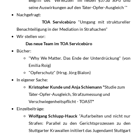
Begriff des "Verletzten" im neuen §373b StPo und
seine Auswirkungen auf den Täter-Opfer-Ausgleich ‘"
Nachgefragt:
TOA Servicebüro
"Umgang mit struktureller
Benachteiligung in der Mediation in Strafsachen"
Wir stellen vor:
Das neue Team im TOA Servicebüro
Bücher:
"Why We Matter. Das Ende der Unterdrückung" (von
Emilia Roig)
"Opferschutz" (Hrsg. Jörg Bialon)
In eigener Sache:
Kristopher Kunde und Anja Schiemann "
Studie zum
Täter-Opfer-Ausgleich, Strafzumessung und
Verschwiegenheitspflicht - TOAST
"
Einzelbeiträge:
Wolfgang Schlupp-Hauck
"Aufarbeiten und nicht nur
Strafen: Parallel zu den Gerichtsprozessen zu den
Stuttgarter Krawallen initiiert das Jugendamt Stuttgart