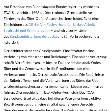
Auf Beschluss von Bundestag und Bundesregierung wurde das
TOA-Servicebüro 1992 als überregionale Zentralstelle zur
Förderung des Täter-Opfer-Ausgleichs eingerichtet. Es ist eine
Einrichtung des
DBH e. V. – Fachverband für Soziale Arbeit,
Strafrecht und Kriminalpolitik
– und wird aus Mitteln
des
Bundesministeriums der Justiz
und für Verbraucherschutz
gefördert.
Der dahinter stehende Grundgedanke: Eine Straftat ist eine
Verletzung von Menschen und Beziehungen. Eine solche Verletzung
schafft Verpflichtungen. Im idealen Fall bezieht die Justiz Opfer,
Täter und das Gemeinwesen in die Bemühungen um eine
Verbesserung mit ein. Der zentrale Ansatz lautet: Die Bedürfnisse
der Tatbetroffenen und die Verantwortung des Täters, das Übel
wiedergutzumachen, zu einer gemeinsamen Lösung zusammen zu
führen. Dies geschieht im Täter-Opfer-Ausgleich. Das TOA-
Servicebüro trägt aktiv dazu bei, diesen Weg einer konstruktiven
Bewältigung des durch eine Straftat geschehenen Unrechts
(Annäherung an den englischen Begriff – Restorative Justice) fest in