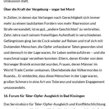
Diskussion statt.
Über die Kraft der Vergebung – sogar bei Mord
In Zeiten, in denen das Verlangen nach Gerechtigkeit sich immer
mehr zu einem lautstarken Fordern von mehr Repression und
Strafe verwandelt, ist es gut, „andere Geschichten“ zu verbreiten.
Zehn Jahre nach seinem freiwilligen Aufenthalt in verschiedenen
Gefängnissen ging Jan de Cock wieder auf Reisen und traf sich mit
Dutzenden Menschen, die Opfer unfassbarer Taten geworden sind
und dennoch in der Lage waren, ihr Leben weiterzuführen – und die
manchmal sogar verzeihen konnten: Eltern, deren Kinder von dem
Norweger Breivik ermordet wurden, Frauen, deren Männer im
World Trade Center umkamen, Überlebende des Völkermordes in
Ruanda… Er entdeckte, dass diese Menschen in der Lage waren,
großen Schmerz in eine Art von Toleranz und sozialem Engagement
umzuwandeln.
16. Forum für Täter-Opfer-Ausgleich in Bad Kissingen
Das Servicebüro für Täter-Opfer-Ausgleich und Konfliktschlichtung