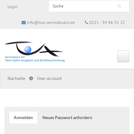
Search this site
Login
Suchformular
info@toa-servicebuero.de
0221 - 94 86 51 22
Startseite
User account
Anmelden
(aktiver
Neues Passwort anfordern
Haupt-Reiter
Reiter)