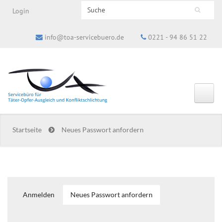
Search this site
Login
Suchformular
info@toa-servicebuero.de
0221 - 94 86 51 22
Startseite
Neues Passwort anfordern
Anmelden
Neues Passwort anfordern
(aktiver
Haupt-Reiter
Reiter)