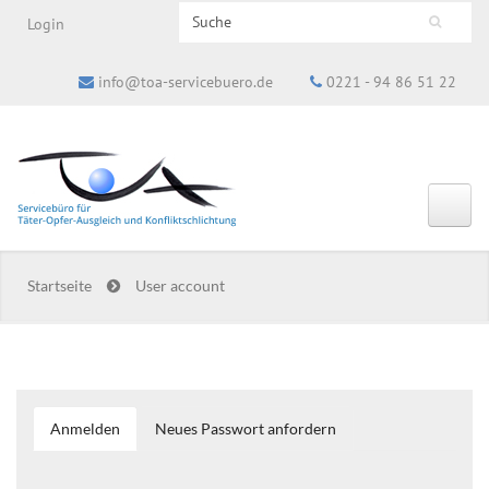
Search this site
Login
Suchformular
info@toa-servicebuero.de
0221 - 94 86 51 22
Startseite
User account
Anmelden
(aktiver
Neues Passwort anfordern
Haupt-Reiter
Reiter)