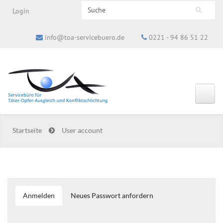
Search this site
Login
Suchformular
info@toa-servicebuero.de
0221 - 94 86 51 22
Startseite
User account
Anmelden
(aktiver
Neues Passwort anfordern
Haupt-Reiter
Reiter)