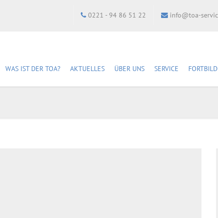
0221 - 94 86 51 22
info@toa-servi
WAS IST DER TOA?
AKTUELLES
ÜBER UNS
SERVICE
FORTBIL
Newsletter abonnieren
Geschichte
Fachstellen
Fortbi
Kampagne 2024: 30
Mitarbeiter:innen
Bibliothek
Semina
Jahre § 46a StGB
DBH-Fachverband e. V.
Mediathek
Anfahr
Unser Leitbild
Shop