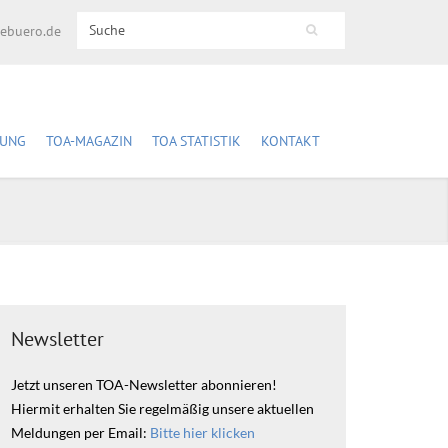
Search this site
cebuero.de
Suchformular
DUNG
TOA-MAGAZIN
TOA STATISTIK
KONTAKT
ldung
TOA-Magazine (Archiv)
Fachstellensuche
Anmeldung
Im Überblick
re und Fachtage
Zeitschriftenabonnement
Fachstelle eintragen
Anmeldung
Datenerfassung &
Datenschutz
t mit der Bahn
Verträge hier kündigen
Aktuelle Auswertung
Newsletter
Jetzt unseren TOA-Newsletter abonnieren!
Hiermit erhalten Sie regelmäßig unsere aktuellen
Meldungen per Email:
Bitte hier klicken