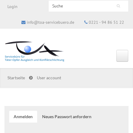
Search this site
Login
Suchformular
info@toa-servicebuero.de
0221 - 94 86 51 22
Startseite
User account
Anmelden
(aktiver
Neues Passwort anfordern
Haupt-Reiter
Reiter)