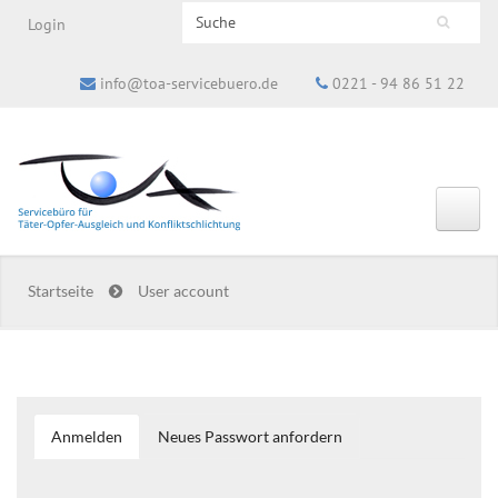
Search this site
Login
Suchformular
info@toa-servicebuero.de
0221 - 94 86 51 22
Startseite
User account
Anmelden
(aktiver
Neues Passwort anfordern
Haupt-Reiter
Reiter)