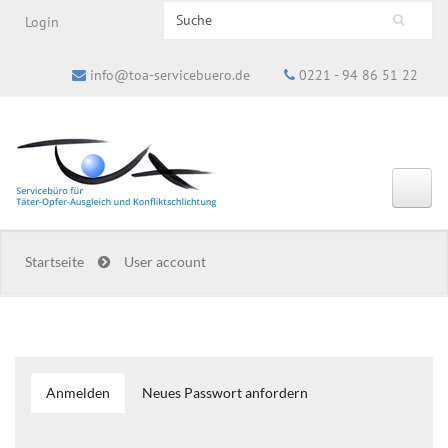
Search this site
Login
Suchformular
info@toa-servicebuero.de
0221 - 94 86 51 22
Startseite
User account
Anmelden
(aktiver
Neues Passwort anfordern
Haupt-Reiter
Reiter)