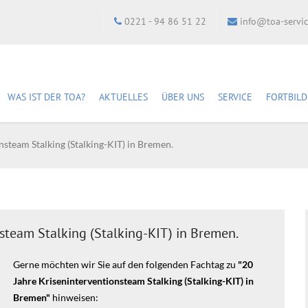
0221 - 94 86 51 22
info@toa-servi
WAS IST DER TOA?
AKTUELLES
ÜBER UNS
SERVICE
FORTBIL
Newsletter abonnieren
Geschichte
Fachstellen
Fortbi
nsteam Stalking (Stalking-KIT) in Bremen.
Kampagne 2024: 30
Mitarbeiter:innen
Bibliothek
Semina
Jahre § 46a StGB
DBH-Fachverband e. V.
Mediathek
Anfahr
Unser Leitbild
Shop
steam Stalking (Stalking-KIT) in Bremen.
Gerne möchten wir Sie auf den folgenden Fachtag zu
"20
Jahre Kriseninterventionsteam Stalking (Stalking-KIT) in
Bremen"
hinweisen: