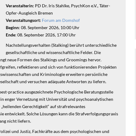
Veranstalterin:
PD Dr. Iris Stahlke, PsychKon e.V., Täter-
Opfer-Ausgleich Bremen
Veranstaltungsort:
Forum am Domshof
Beginn
: 08. September 2026, 10:00 Uhr
Ende
: 08. September 2026, 17:00 Uhr
Nachstellungsverhalten (Stalking) berührt unterschiedliche
gesellschaftliche und wissenschaftliche Felder. Die
ingt neue Formen des Stalkings und Groomings hervor.
greifen, reflektieren und sich von funktionierenden Projekten
htswissenschaften und Kriminologie erweitern persönliche
esellschaft und versuchen adäquate Antworten zu liefern.
 best-practice ausgezeichnete Psychologische Beratungsstelle
e in enger Vernetzung mit Universität und psychoanalytischen
„heilenden Gerechtigkeit“ auf strafrelevantes
ie entwickelt. Solche Lösungen kann die Strafverfolgungspraxis
ng nicht liefern.
Polizei und Justiz, Fachkräfte aus dem psychologischen und