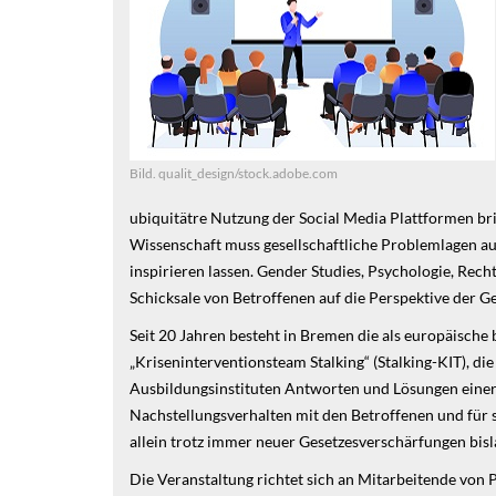
Bild. qualit_design/stock.adobe.com
ubiquitätre Nutzung der Social Media Plattformen br
Wissenschaft muss gesellschaftliche Problemlagen auf
inspirieren lassen. Gender Studies, Psychologie, Rec
Schicksale von Betroffenen auf die Perspektive der G
Seit 20 Jahren besteht in Bremen die als europäische
„Kriseninterventionsteam Stalking“ (Stalking-KIT), di
Ausbildungsinstituten Antworten und Lösungen einer 
Nachstellungsverhalten mit den Betroffenen und für s
allein trotz immer neuer Gesetzesverschärfungen bisla
Die Veranstaltung richtet sich an Mitarbeitende von 