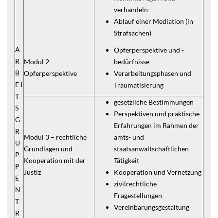
verhandeln
Ablauf einer Mediation (in
Strafsachen)
A
Opferperspektive und -
R
Modul 2 –
bedürfnisse
B
Opferperspektive
Verarbeitungsphasen und
E I
Traumatisierung
T
gesetzliche Bestimmungen
S
Perspektiven und praktische
G
Erfahrungen im Rahmen der
R
Modul 3 – rechtliche
amts- und
U
Grundlagen und
staatsanwaltschaftlichen
P
Kooperation mit der
Tätigkeit
P
Justiz
Kooperation und Vernetzung
E
zivilrechtliche
N
Fragestellungen
T
Vereinbarungsgestaltung
R