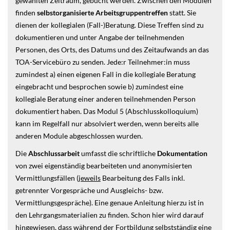
gewählten Zeitraum, gebucht werden. Zwischen den Modulen
finden
selbstorganisierte Arbeitsgruppentreffen
statt. Sie
dienen der kollegialen (Fall-)Beratung. Diese Treffen sind zu
dokumentieren und unter Angabe der teilnehmenden
Personen, des Orts, des Datums und des Zeitaufwands an das
TOA-Servicebüro zu senden. Jede:r Teilnehmer:in muss
zumindest a) einen eigenen Fall in die kollegiale Beratung
eingebracht und besprochen sowie b) zumindest eine
kollegiale Beratung einer anderen teilnehmenden Person
dokumentiert haben. Das Modul 5 (Abschlusskolloquium)
kann im Regelfall nur absolviert werden, wenn bereits alle
anderen Module abgeschlossen wurden.
Die
Abschlussarbeit
umfasst die schriftliche
Dokumentation
von zwei eigenständig bearbeiteten und anonymisierten
Vermittlungsfällen (
jeweils
Bearbeitung des Falls inkl.
getrennter Vorgespräche und Ausgleichs- bzw.
Vermittlungsgespräche). Eine genaue Anleitung hierzu ist in
den Lehrgangsmaterialien zu finden. Schon hier wird darauf
hingewiesen, dass während der Fortbildung
selbstständig eine