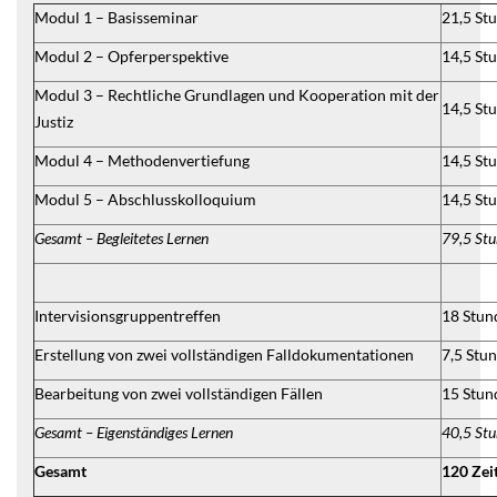
Modul 1 – Basisseminar
21,5 St
Modul 2 – Opferperspektive
14,5 St
Modul 3 – Rechtliche Grundlagen und Kooperation mit der
14,5 St
Justiz
Modul 4 – Methodenvertiefung
14,5 St
Modul 5 – Abschlusskolloquium
14,5 St
Gesamt – Begleitetes Lernen
79,5 St
Intervisionsgruppentreffen
18 Stun
Erstellung von zwei vollständigen Falldokumentationen
7,5 Stu
Bearbeitung von zwei vollständigen Fällen
15 Stun
Gesamt – Eigenständiges Lernen
40,5 St
Gesamt
120 Zei