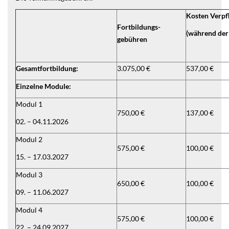
Kosten Verpf
Fortbildungs-
(während der
gebühren
Gesamtfortbildung:
3.075,00 €
537,00 €
Einzelne Module:
Modul 1
750,00 €
137,00 €
02. – 04.11.2026
Modul 2
575,00 €
100,00 €
15. – 17.03.2027
Modul 3
650,00 €
100,00 €
09. – 11.06.2027
Modul 4
575,00 €
100,00 €
22. – 24.09.2027